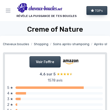
Panneau de gestion des cookies
TOPs
RÉVÈLE LA PUISSANCE DE TES BOUCLES
Creme of Nature
Cheveux boucles
Shopping
Soins après-shampoing
Après-shampo
Voir l'offre
4,6 sur 5
★★★★★
★★★★★
1578 avis
5 ★
4 ★
3 ★
2 ★