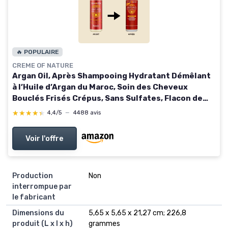
🔥 POPULAIRE
CREME OF NATURE
Argan Oil, Après Shampooing Hydratant Démêlant
à l’Huile d’Argan du Maroc, Soin des Cheveux
Bouclés Frisés Crépus, Sans Sulfates, Flacon de
354ml 354 ml (Lot de 1)
★★★★★
★★★★★
4,4/5
—
4488 avis
Voir l'offre
Production
Non
interrompue par
le fabricant
Dimensions du
5,65 x 5,65 x 21,27 cm; 226,8
produit (L x l x h)
grammes