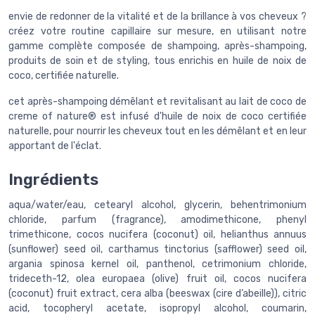
envie de redonner de la vitalité et de la brillance à vos cheveux ?
créez votre routine capillaire sur mesure, en utilisant notre
gamme complète composée de shampoing, après-shampoing,
produits de soin et de styling, tous enrichis en huile de noix de
coco, certifiée naturelle.
cet après-shampoing démêlant et revitalisant au lait de coco de
creme of nature® est infusé d'huile de noix de coco certifiée
naturelle, pour nourrir les cheveux tout en les démêlant et en leur
apportant de l'éclat.
Ingrédients
aqua/water/eau, cetearyl alcohol, glycerin, behentrimonium
chloride, parfum (fragrance), amodimethicone, phenyl
trimethicone, cocos nucifera (coconut) oil, helianthus annuus
(sunflower) seed oil, carthamus tinctorius (safflower) seed oil,
argania spinosa kernel oil, panthenol, cetrimonium chloride,
trideceth-12, olea europaea (olive) fruit oil, cocos nucifera
(coconut) fruit extract, cera alba (beeswax (cire d’abeille)), citric
acid, tocopheryl acetate, isopropyl alcohol, coumarin,