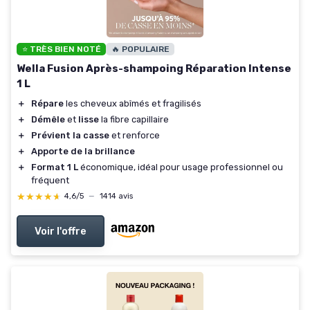
⭐ TRÈS BIEN NOTÉ
🔥 POPULAIRE
Wella Fusion Après-shampoing Réparation Intense
1 L
＋
Répare
les cheveux abîmés et fragilisés
＋
Démêle
et
lisse
la fibre capillaire
＋
Prévient la casse
et renforce
＋
Apporte de la brillance
＋
Format 1 L
économique, idéal pour usage professionnel ou
fréquent
★★★★★
★★★★★
4,6/5
—
1414 avis
Voir l'offre