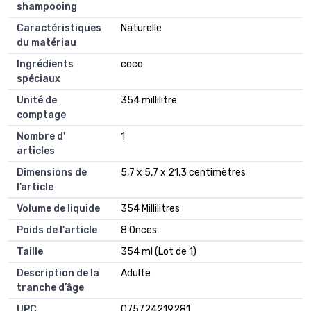
shampooing
Caractéristiques
Naturelle
du matériau
Ingrédients
coco
spéciaux
Unité de
354 millilitre
comptage
Nombre d'
1
articles
Dimensions de
5,7 x 5,7 x 21,3 centimètres
l’article
Volume de liquide
354 Millilitres
Poids de l'article
8 Onces
Taille
354 ml (Lot de 1)
Description de la
Adulte
tranche d’âge
UPC
075724219281