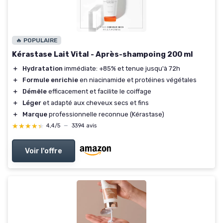
🔥 POPULAIRE
Kérastase Lait Vital - Après-shampoing 200 ml
＋
Hydratation
immédiate: +85% et tenue jusqu'à 72h
＋
Formule enrichie
en niacinamide et protéines végétales
＋
Démêle
efficacement et facilite le coiffage
＋
Léger
et adapté aux cheveux secs et fins
＋
Marque
professionnelle reconnue (Kérastase)
★★★★★
★★★★★
4,4/5
—
3394 avis
Voir l'offre