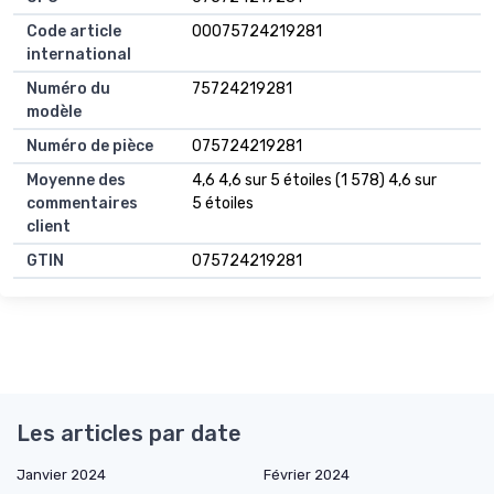
Code article
00075724219281
international
Numéro du
75724219281
modèle
Numéro de pièce
075724219281
Moyenne des
4,6 4,6 sur 5 étoiles (1 578) 4,6 sur
commentaires
5 étoiles
client
GTIN
075724219281
Les articles par date
Janvier 2024
Février 2024