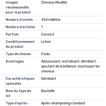
Usages
Cheveux Mouillés
recommandés
pour le produit
Nombre d'unités
354 millilitre
Nombre d'articles
1
Parfum
Coconut
Conditionnement
Lotion
du produit
Type de cheveu
Frisés
Avantages
Adoucissant, revitalisant, démêlant,
ajoutant de la brillance, nourrissant les
cheveux
Caractéristiques
Démêlant
spéciales
Nom du type de
Bouteille
lot
Type d'après-
Après-shampooing standard