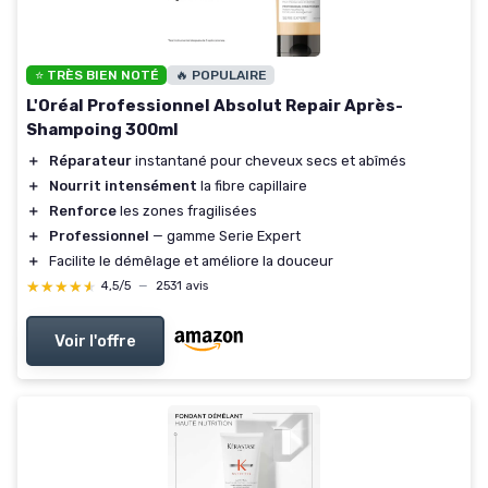
⭐ TRÈS BIEN NOTÉ
🔥 POPULAIRE
L'Oréal Professionnel Absolut Repair Après-
Shampoing 300ml
＋
Réparateur
instantané pour cheveux secs et abîmés
＋
Nourrit intensément
la fibre capillaire
＋
Renforce
les zones fragilisées
＋
Professionnel
— gamme Serie Expert
＋
Facilite le démêlage et améliore la douceur
★★★★★
★★★★★
4,5/5
—
2531 avis
Voir l'offre